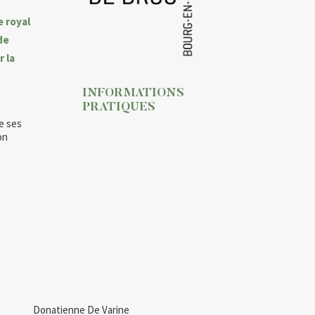
e royal
de
 la
INFORMATIONS
PRATIQUES
e ses
on
Donatienne De Varine