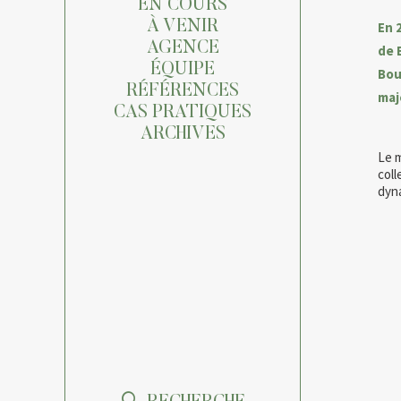
EN COURS
À VENIR
En 
AGENCE
de 
ÉQUIPE
Bou
RÉFÉRENCES
maj
CAS PRATIQUES
ARCHIVES
Le m
coll
dyn